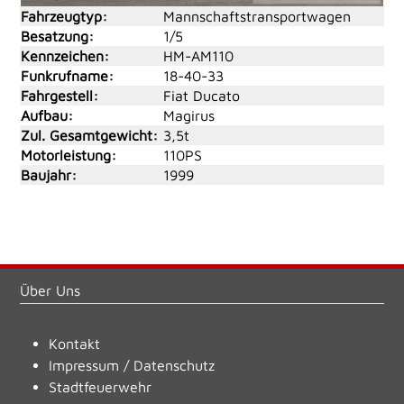
Fahrzeugtyp:
Mannschaftstransportwagen
Besatzung:
1/5
Kennzeichen:
HM-AM110
Funkrufname:
18-40-33
Fahrgestell:
Fiat Ducato
Aufbau:
Magirus
Zul. Gesamtgewicht:
3,5t
Motorleistung:
110PS
Baujahr:
1999
Über Uns
Kontakt
Impressum
/
Datenschutz
Stadtfeuerwehr