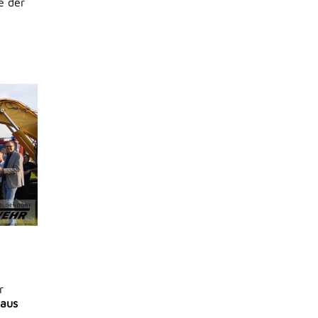
e der
r
aus