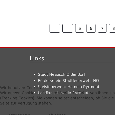
5
6
7
8
Links
Stadt Hessisch Oldendorf
Förderverein Stadtfeuerwehr HO
Kreisfeuerwehr Hameln Pyrmont
Wir benutzen Cookies
Wir nutzen Cookies auf unserer Website. Einige von ihnen sin
Landkreis Hameln Pyrmont
(Tracking Cookies). Sie können selbst entscheiden, ob Sie di
Seite zur Verfügung stehen.