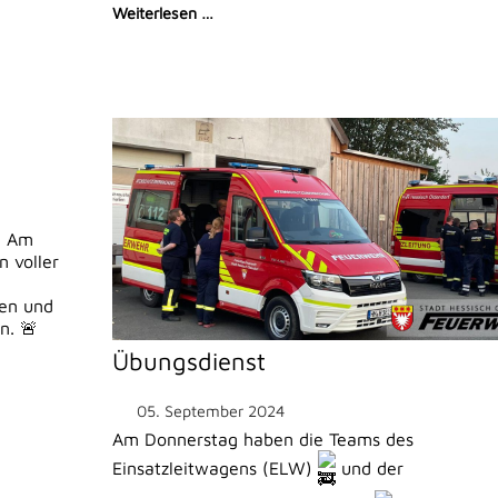
Weiterlesen …
 Am
n voller
nen und
n. 🚨
Übungsdienst
05. September 2024
Am Donnerstag haben die Teams des
Einsatzleitwagens (ELW)
und der