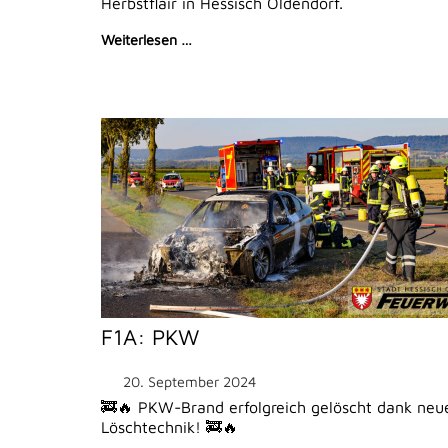
Herbstflair in Hessisch Oldendorf.
Weiterlesen …
F1A: PKW
20. September 2024
🚒🔥 PKW-Brand erfolgreich gelöscht dank neu
Löschtechnik! 🚒🔥