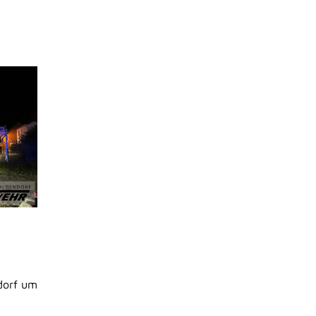
dorf um
.