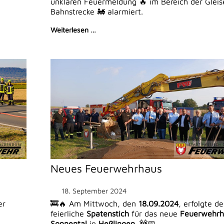
unklaren Feuermeldung 🔥 im Bereich der Gleis
Bahnstrecke 🚂 alarmiert.
Weiterlesen …
Neues Feuerwehrhaus
18. September 2024
er
🚒🔥 Am Mittwoch, den
18.09.2024
, erfolgte de
feierliche
Spatenstich
für das neue
Feuerwehrh
Sonnental
in
Heßlingen
. 🚧📅