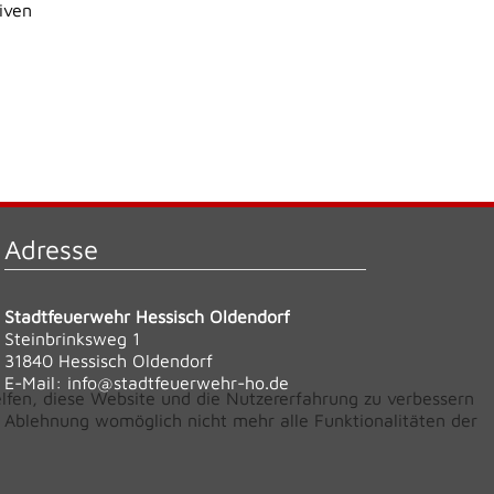
iven
Adresse
Stadtfeuerwehr Hessisch Oldendorf
Steinbrinksweg 1
31840 Hessisch Oldendorf
E-Mail:
info@stadtfeuerwehr-ho.de
elfen, diese Website und die Nutzererfahrung zu verbessern
er Ablehnung womöglich nicht mehr alle Funktionalitäten der