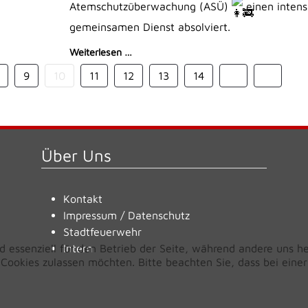
Atemschutzüberwachung (ASÜ)
einen intens
gemeinsamen Dienst absolviert.
Weiterlesen …
9
10
11
12
13
14
Über Uns
Kontakt
Impressum
/
Datenschutz
Stadtfeuerwehr
d essenziell für den Betrieb der Seite, während andere uns h
Intern
e Cookies zulassen möchten. Bitte beachten Sie, dass bei ein