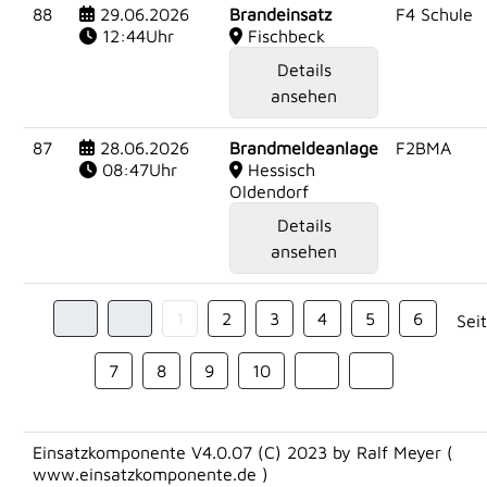
88
29.06.2026
Brandeinsatz
F4 Schule
12:44Uhr
Fischbeck
Details
ansehen
87
28.06.2026
Brandmeldeanlage
F2BMA
08:47Uhr
Hessisch
Oldendorf
Details
ansehen
1
2
3
4
5
6
Sei
7
8
9
10
Einsatzkomponente V4.0.07 (C) 2023 by Ralf Meyer (
www.einsatzkomponente.de
)