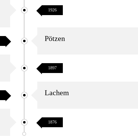
1926
Pötzen
1897
Lachem
1876