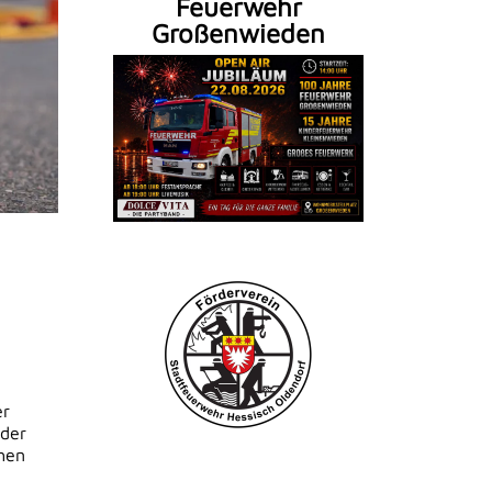
Feuerwehr
Großenwieden
er
lder
chen