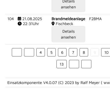
Details
ansehen
104
21.08.2025
Brandmeldeanlage
F2BMA
22:31Uhr
Fischbeck
Details
ansehen
4
5
6
7
8
9
10
13
Einsatzkomponente V4.0.07 (C) 2023 by Ralf Meyer (
www