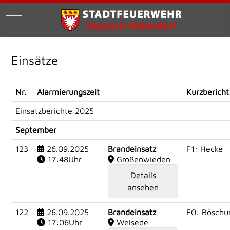
Mobile Menu Toggle
Einsätze
Nr.
Alarmierungszeit
Kurzbericht
Einsatzberichte 2025
September
123
26.09.2025
Brandeinsatz
F1: Hecke
17:48Uhr
Großenwieden
Details
ansehen
122
26.09.2025
Brandeinsatz
F0: Böschu
17:06Uhr
Welsede