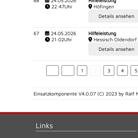
68
24.05.2026
Hilfeleistung
22:47Uhr
Höfingen
Details ansehen
67
24.05.2026
Hilfeleistung
21:02Uhr
Hessisch Oldendorf
Details ansehen
1
2
3
4
5
Einsatzkomponente V4.0.07 (C) 2023 by Ralf 
Links