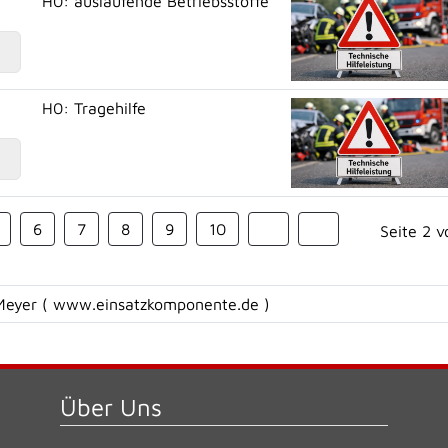
H0: auslaufende Betriebsstoffe
H0: Tragehilfe
6
7
8
9
10
Seite 2 v
Meyer (
www.einsatzkomponente.de
)
Über Uns