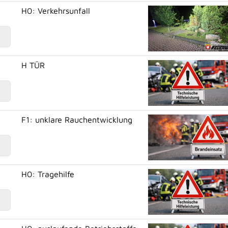
H0: Verkehrsunfall
H TÜR
F1: unklare Rauchentwicklung
H0: Tragehilfe