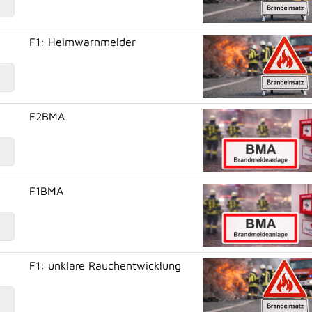
F1: Heimwarnmelder
F2BMA
F1BMA
F1: unklare Rauchentwicklung