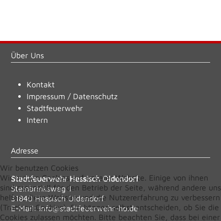
Über Uns
Kontakt
Impressum
/
Datenschutz
Stadtfeuerwehr
Intern
Adresse
Wir benutzen Cookies
Wir nutzen Cookies auf unserer Website. Einige von ihnen
Stadtfeuerwehr Hessisch Oldendorf
sind essenziell für den Betrieb der Seite, während andere uns
Steinbrinksweg 1
helfen, diese Website und die Nutzererfahrung zu verbessern
31840 Hessisch Oldendorf
(Tracking Cookies). Sie können selbst entscheiden, ob Sie die
E-Mail:
info@stadtfeuerwehr-ho.de
Cookies zulassen möchten. Bitte beachten Sie, dass bei einer