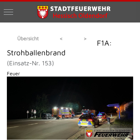
Mobile Menu Toggle
Übersicht
<
>
F1A:
Strohballenbrand
(Einsatz-Nr. 153)
Feuer