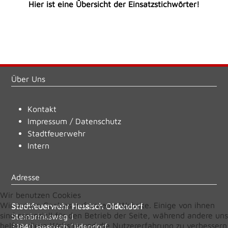
Hier ist eine Übersicht der Einsatzstichwörter!
Über Uns
Kontakt
Impressum
/
Datenschutz
Stadtfeuerwehr
Intern
Adresse
Wir benutzen Cookies
Wir nutzen Cookies auf unserer Website. Einige von ihnen
Stadtfeuerwehr Hessisch Oldendorf
sind essenziell für den Betrieb der Seite, während andere uns
Steinbrinksweg 1
helfen, diese Website und die Nutzererfahrung zu verbessern
31840 Hessisch Oldendorf