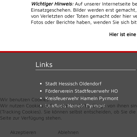
Wichtiger Hinweis:
Auf unserer Internetseite b
Einsatzgeschehen. Bilder werden erst gemacht,
von Verletzten oder Toten gemacht oder hier ver
Fotos oder Berichte haben, wenden Sie sich bi
Hier ist ein
Links
Stadt Hessisch Oldendorf
Förderverein Stadtfeuerwehr HO
Kreisfeuerwehr Hameln Pyrmont
Wir benutzen Cookies
Wir nutzen Cookies auf unserer Website. Einige von ihnen sin
Landkreis Hameln Pyrmont
(Tracking Cookies). Sie können selbst entscheiden, ob Sie di
Seite zur Verfügung stehen.
Akzeptieren
Ablehnen