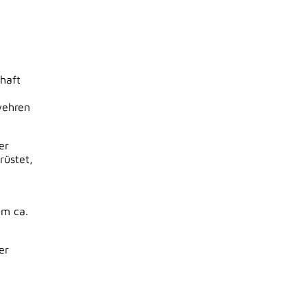
haft
wehren
er
rüstet,
Um ca.
er