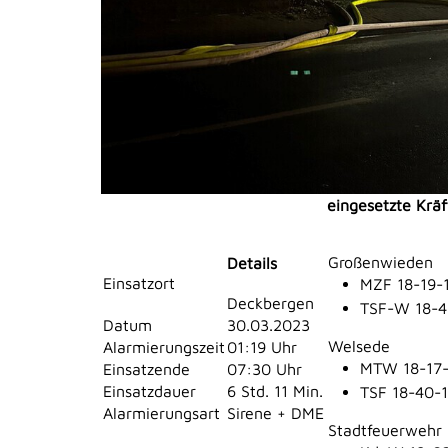
eingesetzte Kräf
Großenwieden
Details
Einsatzort
MZF 18-19-
Deckbergen
TSF-W 18-4
Datum
30.03.2023
Welsede
Alarmierungszeit
01:19 Uhr
MTW 18-17-
Einsatzende
07:30 Uhr
Einsatzdauer
6 Std. 11 Min.
TSF 18-40-
Alarmierungsart
Sirene + DME
Stadtfeuerwehr