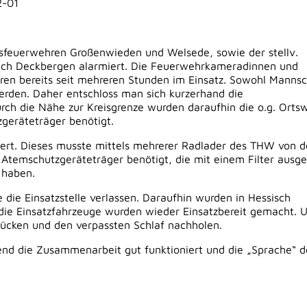
2-01
sfeuerwehren Großenwieden und Welsede, sowie der stellv.
ch Deckbergen alarmiert. Die Feuerwehrkameradinnen und
n bereits seit mehreren Stunden im Einsatz. Sowohl Mannsc
erden. Daher entschloss man sich kurzerhand die
rch die Nähe zur Kreisgrenze wurden daraufhin die o.g. Orts
geräteträger benötigt.
ert. Dieses musste mittels mehrerer Radlader des THW von d
 Atemschutzgeräteträger benötigt, die mit einem Filter ausge
 haben.
 die Einsatzstelle verlassen. Daraufhin wurden in Hessisch
die Einsatzfahrzeuge wurden wieder Einsatzbereit gemacht. 
rücken und den verpassten Schlaf nachholen.
fend die Zusammenarbeit gut funktioniert und die „Sprache“ d