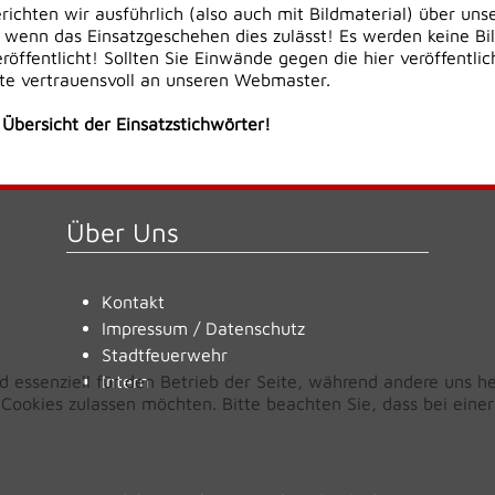
erichten wir ausführlich (also auch mit Bildmaterial) über uns
 wenn das Einsatzgeschehen dies zulässt! Es werden keine Bi
öffentlicht! Sollten Sie Einwände gegen die hier veröffentli
tte vertrauensvoll an unseren Webmaster.
e Übersicht der Einsatzstichwörter!
Über Uns
Kontakt
Impressum
/
Datenschutz
Stadtfeuerwehr
d essenziell für den Betrieb der Seite, während andere uns h
Intern
e Cookies zulassen möchten. Bitte beachten Sie, dass bei ein