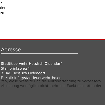
er
lder
chen
Adresse
Stadtfeuerwehr Hessisch Oldendorf
Steinbrinksweg 1
31840 Hessisch Oldendorf
E-Mail:
info@stadtfeuerwehr-ho.de
elfen, diese Website und die Nutzererfahrung zu verbessern
er Ablehnung womöglich nicht mehr alle Funktionalitäten der