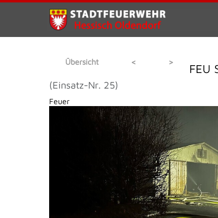
Übersicht
<
>
FEU 
(Einsatz-Nr. 25)
Feuer