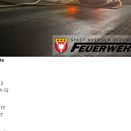
te
12
1-12
17
17