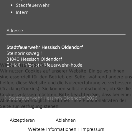
Stadtfeuerwehr
Intern
Adresse
Stadtfeuerwehr Hessisch Oldendorf
Steinbrinksweg 1
31840 Hessisch Oldendorf
E-Mail:
info@stadtfeuerwehr-ho.de
Wir benutzen Cookies
Wir nutzen Cookies auf unserer Website. Einige von ihnen
sind essenziell für den Betrieb der Seite, während andere uns
helfen, diese Website und die Nutzererfahrung zu verbessern
(Tracking Cookies). Sie können selbst entscheiden, ob Sie die
Cookies zulassen möchten. Bitte beachten Sie, dass bei einer
© Stadtfeuerwehr Hessisch Oldendorf 2026
Ablehnung womöglich nicht mehr alle Funktionalitäten der
Seite zur Verfügung stehen.
Akzeptieren
Ablehnen
Weitere Informationen
|
Impressum