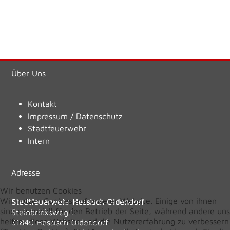
Über Uns
Kontakt
Impressum
/
Datenschutz
Stadtfeuerwehr
Intern
Adresse
Wir benutzen Cookies
Wir nutzen Cookies auf unserer Website. Einige von ihnen
Stadtfeuerwehr Hessisch Oldendorf
sind essenziell für den Betrieb der Seite, während andere uns
Steinbrinksweg 1
helfen, diese Website und die Nutzererfahrung zu verbessern
31840 Hessisch Oldendorf