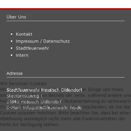
Über Uns
Kontakt
Impressum
/
Datenschutz
Stadtfeuerwehr
Intern
Adresse
Wir benutzen Cookies
Wir nutzen Cookies auf unserer Website. Einige von ihnen
Stadtfeuerwehr Hessisch Oldendorf
sind essenziell für den Betrieb der Seite, während andere uns
Steinbrinksweg 1
helfen, diese Website und die Nutzererfahrung zu verbessern
31840 Hessisch Oldendorf
(Tracking Cookies). Sie können selbst entscheiden, ob Sie die
E-Mail:
info@stadtfeuerwehr-ho.de
Cookies zulassen möchten. Bitte beachten Sie, dass bei einer
Ablehnung womöglich nicht mehr alle Funktionalitäten der
Seite zur Verfügung stehen.