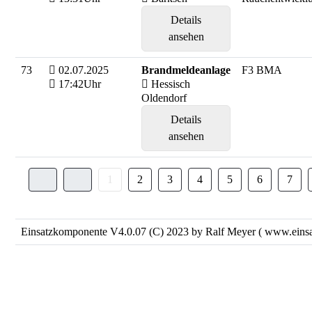
Details
ansehen
73
02.07.2025
Brandmeldeanlage
F3 BMA
17:42Uhr
Hessisch
Oldendorf
Details
ansehen
1
2
3
4
5
6
7
Einsatzkomponente V4.0.07 (C) 2023 by Ralf Meyer (
www.einsa