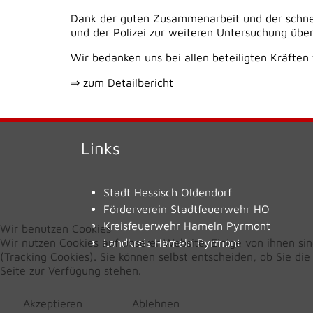
Dank der guten Zusammenarbeit und der schnell
und der Polizei zur weiteren Untersuchung üb
Wir bedanken uns bei allen beteiligten Kräften
⇒ zum Detailbericht
Links
Stadt Hessisch Oldendorf
Förderverein Stadtfeuerwehr HO
Kreisfeuerwehr Hameln Pyrmont
Wir benutzen Cookies
Wir nutzen Cookies auf unserer Website. Einige von ihnen sin
Landkreis Hameln Pyrmont
(Tracking Cookies). Sie können selbst entscheiden, ob Sie di
Seite zur Verfügung stehen.
Akzeptieren
Ablehnen