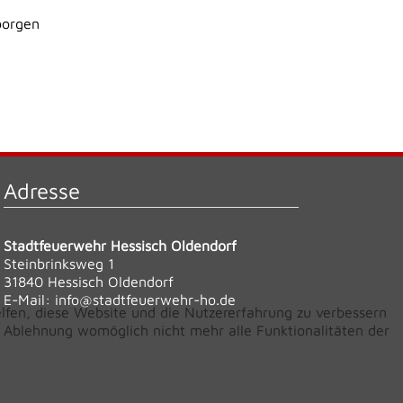
borgen
Adresse
Stadtfeuerwehr Hessisch Oldendorf
Steinbrinksweg 1
31840 Hessisch Oldendorf
E-Mail:
info@stadtfeuerwehr-ho.de
elfen, diese Website und die Nutzererfahrung zu verbessern
er Ablehnung womöglich nicht mehr alle Funktionalitäten der