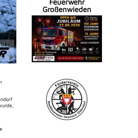
Feuerwehr
Großenwieden
n
endorf
wurde,
ie