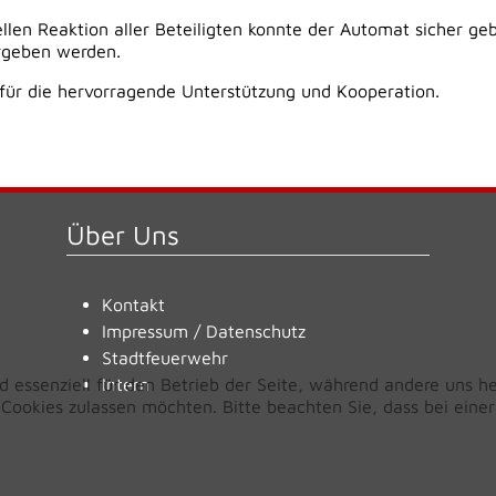
en Reaktion aller Beteiligten konnte der Automat sicher ge
ergeben werden.
 für die hervorragende Unterstützung und Kooperation.
Über Uns
Kontakt
Impressum
/
Datenschutz
Stadtfeuerwehr
d essenziell für den Betrieb der Seite, während andere uns h
Intern
e Cookies zulassen möchten. Bitte beachten Sie, dass bei ein